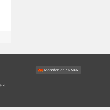
Macedonian / $ MXN
ани.