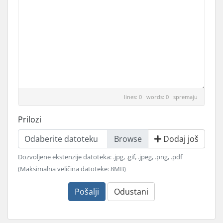
lines: 0 words: 0
spremaju
Prilozi
Odaberite datoteku
Dodaj još
Dozvoljene ekstenzije datoteka: .jpg, .gif, .jpeg, .png, .pdf
(Maksimalna veličina datoteke: 8MB)
Pošalji
Odustani