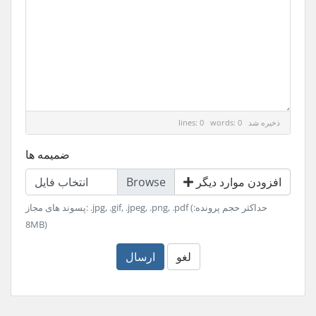
ذخیره شد
lines: 0 words: 0
ضمیمه ها
افزودن موارد دیگر
انتخاب فایل
پسوند های مجاز: .jpg, .gif, .jpeg, .png, .pdf (حداکثر حجم پرونده:
8MB)
لغو
ارسال