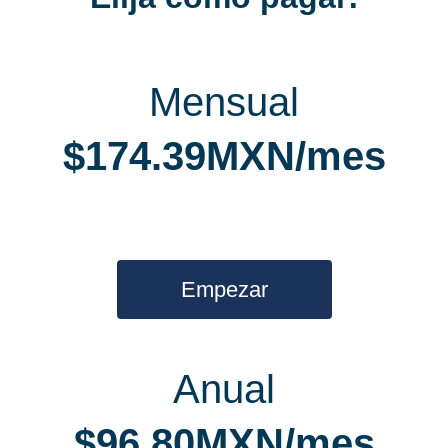
Mensual
$174.39MXN/mes
Empezar
Anual
$96.80MXN/mes