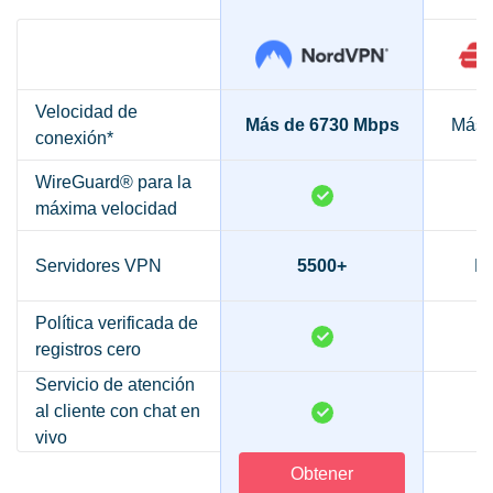
Velocidad de
Más de 6730 Mbps
Más 
conexión*
WireGuard® para la
máxima velocidad
Servidores VPN
5500+
Má
Política verificada de
registros cero
Servicio de atención
al cliente con chat en
vivo
Obtener